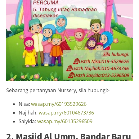
Sebarang pertanyaan Nursery, sila hubungi:-
Nisa:
wasap.my/60193529626
Najihah:
wasap.my/60104673736
Saiyida:
wasap.my/60135296509
2. Masjid Al Umm, Bandar Baru