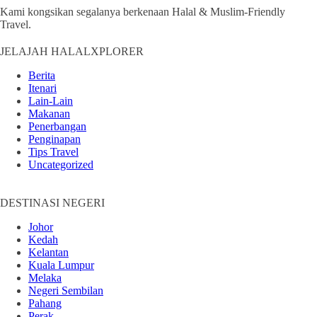
Kami kongsikan segalanya berkenaan Halal & Muslim-Friendly
Travel.
JELAJAH HALALXPLORER
Berita
Itenari
Lain-Lain
Makanan
Penerbangan
Penginapan
Tips Travel
Uncategorized
DESTINASI NEGERI
Johor
Kedah
Kelantan
Kuala Lumpur
Melaka
Negeri Sembilan
Pahang
Perak