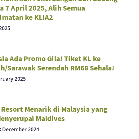
 7 April 2025, Alih Semua
dmatan ke KLIA2
2025
sia Ada Promo Gila! Tiket KL ke
h/Sarawak Serendah RM68 Sehala!
bruary 2025
 Resort Menarik di Malaysia yang
enyerupai Maldives
3 December 2024