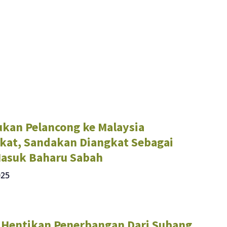
kan Pelancong ke Malaysia
kat, Sandakan Diangkat Sebagai
Masuk Baharu Sabah
025
a Hentikan Penerbangan Dari Subang