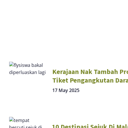
Kerajaan Nak Tambah Pr
Tiket Pengangkutan Dara
17 May 2025
10 Destinasi Sejuk Di Ma