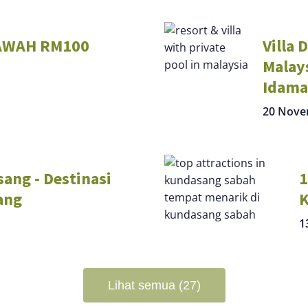
BAWAH RM100
Villa
Malay
Idam
20 Nove
ang - Destinasi
1
ang
K
1
Lihat semua (27)