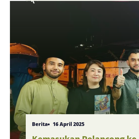
Berita
16 April 2025
Kemasukan Pelancong ke 