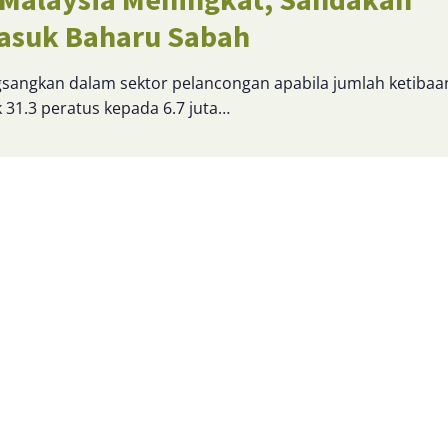
Masuk Baharu Sabah
sangkan dalam sektor pelancongan apabila jumlah ketibaa
31.3 peratus kepada 6.7 juta…