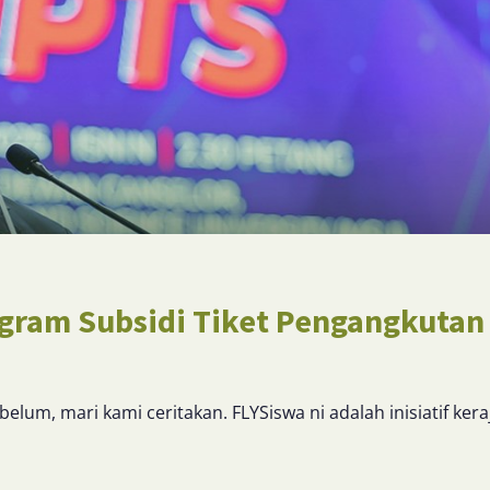
gram Subsidi Tiket Pengangkutan
lum, mari kami ceritakan. FLYSiswa ni adalah inisiatif ker