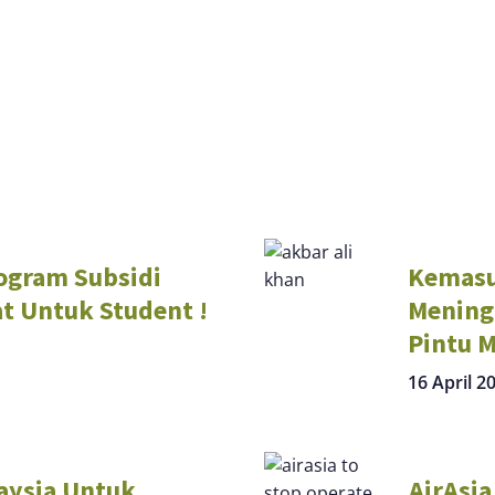
ogram Subsidi
Kemasu
t Untuk Student !
Mening
Pintu 
16 April 2
laysia Untuk
AirAsi