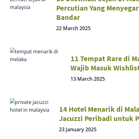
Percutian Yang Menyegar
Bandar
22 March 2025
11 Tempat Rare di M
Wajib Masuk Wishlis
13 March 2025
14 Hotel Menarik di Mal
Jacuzzi Peribadi untuk 
23 January 2025