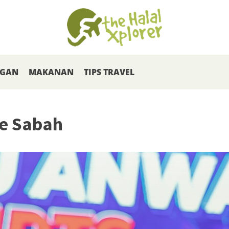
NGAN
MAKANAN
TIPS TRAVEL
ke Sabah