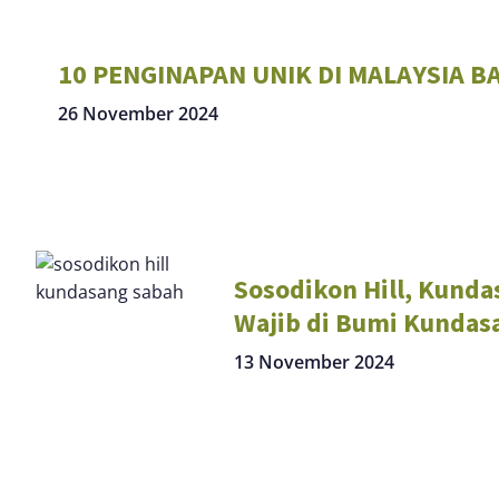
10 PENGINAPAN UNIK DI MALAYSIA 
26 November 2024
Sosodikon Hill, Kundas
Wajib di Bumi Kundas
13 November 2024