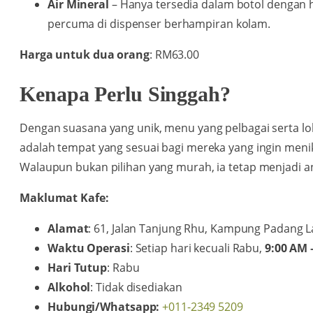
Air Mineral
– Hanya tersedia dalam botol dengan ha
percuma di dispenser berhampiran kolam.
Harga untuk dua orang
: RM63.00
Kenapa Perlu Singgah?
Dengan suasana yang unik, menu yang pelbagai serta lok
adalah tempat yang sesuai bagi mereka yang ingin meni
Walaupun bukan pilihan yang murah, ia tetap menjadi an
Maklumat Kafe:
Alamat
: 61, Jalan Tanjung Rhu, Kampung Padang L
Waktu Operasi
: Setiap hari kecuali Rabu,
9:00 AM 
Hari Tutup
: Rabu
Alkohol
: Tidak disediakan
Hubungi/Whatsapp:
+011-2349 5209