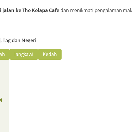
 jalan ke The Kelapa Cafe
dan menikmati pengalaman ma
i, Tag dan Negeri
ah
langkawi
Kedah
i