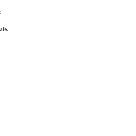
k
afe.