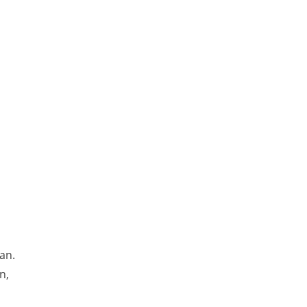
m
an.
n,