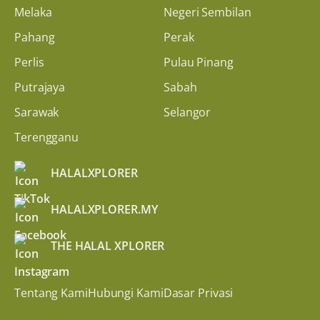
Melaka
Negeri Sembilan
Pahang
Perak
Perlis
Pulau Pinang
Putrajaya
Sabah
Sarawak
Selangor
Terengganu
HALALXPLORER
HALALXPLORER.MY
THE HALAL XPLORER
Tentang Kami
Hubungi Kami
Dasar Privasi