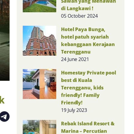
Sawah yang Menawan
di Langkawi !
05 October 2024
Hotel Paya Bunga,
hotel patuh syariah
kebanggaan Kerajaan
Terengganu
24 June 2021
Homestay Private pool
best di Kuala
Terengganu, kids
friendly! Family
k
Friendly!
19 July 2023
Rebak Island Resort &
Marina – Percutian