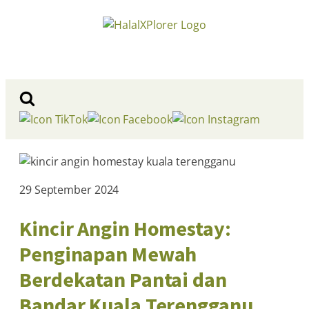
29 September 2024
Kincir Angin Homestay:
Penginapan Mewah
Berdekatan Pantai dan
Bandar Kuala Terengganu