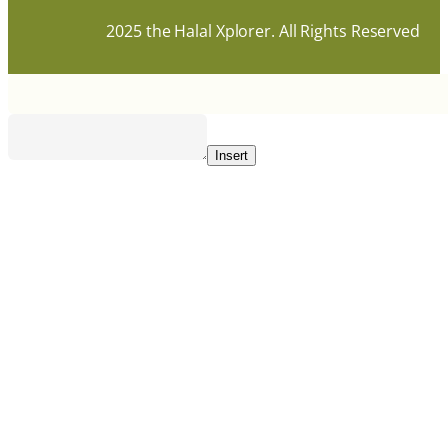
2025 the Halal Xplorer. All Rights Reserved
Insert