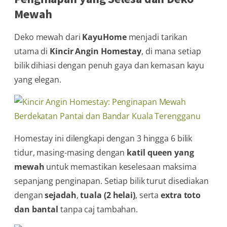
Mewah
Deko mewah dari
KayuHome
menjadi tarikan
utama di
Kincir Angin Homestay
, di mana setiap
bilik dihiasi dengan penuh gaya dan kemasan kayu
yang elegan.
Homestay ini dilengkapi dengan 3 hingga 6 bilik
tidur, masing-masing dengan
katil queen yang
mewah
untuk memastikan keselesaan maksima
sepanjang penginapan. Setiap bilik turut disediakan
dengan
sejadah
,
tuala (2 helai)
, serta
extra toto
dan bantal
tanpa caj tambahan.