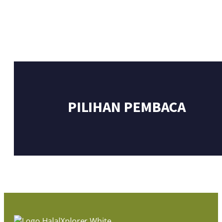
PILIHAN PEMBACA