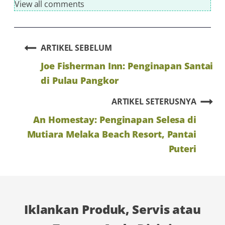
View all comments
ARTIKEL SEBELUM
Joe Fisherman Inn: Penginapan Santai
di Pulau Pangkor
ARTIKEL SETERUSNYA
An Homestay: Penginapan Selesa di
Mutiara Melaka Beach Resort, Pantai
Puteri
Iklankan Produk, Servis atau