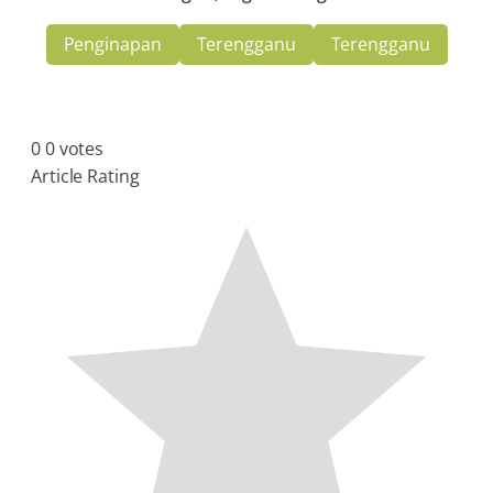
Penginapan
Terengganu
Terengganu
0
0
votes
Article Rating