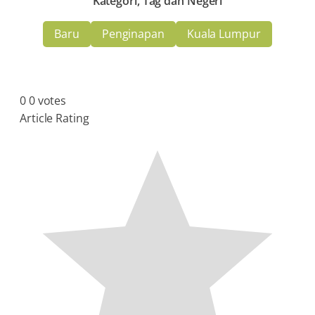
Kategori, Tag dan Negeri
Baru
Penginapan
Kuala Lumpur
0
0
votes
Article Rating