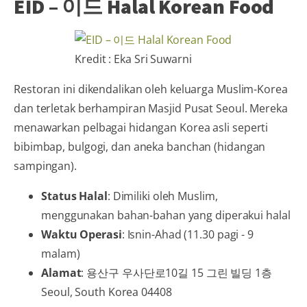
EID – 이드 Halal Korean Food
Kredit : Eka Sri Suwarni
Restoran ini dikendalikan oleh keluarga Muslim-Korea
dan terletak berhampiran Masjid Pusat Seoul. Mereka
menawarkan pelbagai hidangan Korea asli seperti
bibimbap, bulgogi, dan aneka banchan (hidangan
sampingan).
Status Halal
: Dimiliki oleh Muslim,
menggunakan bahan-bahan yang diperakui halal
Waktu Operasi
: Isnin-Ahad (11.30 pagi - 9
malam)
Alamat
: 용산구 우사단로10길 15 그린 빌딩 1층
Seoul, South Korea 04408