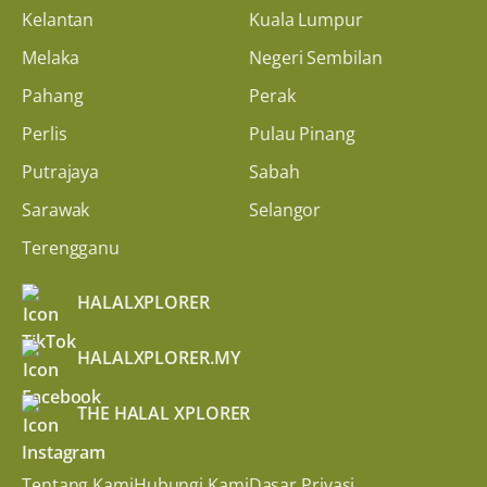
Kelantan
Kuala Lumpur
Melaka
Negeri Sembilan
Pahang
Perak
Perlis
Pulau Pinang
Putrajaya
Sabah
Sarawak
Selangor
Terengganu
HALALXPLORER
HALALXPLORER.MY
THE HALAL XPLORER
Tentang Kami
Hubungi Kami
Dasar Privasi