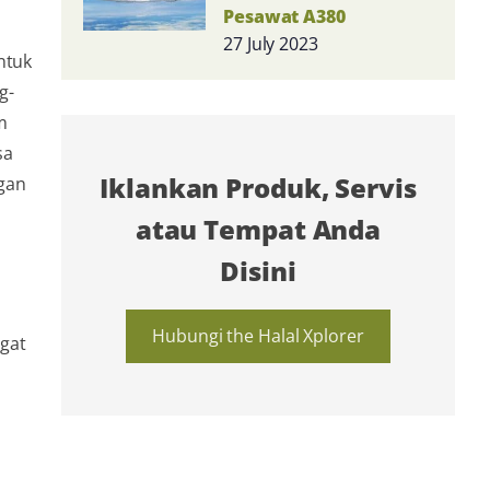
Pesawat A380
27 July 2023
ntuk
g-
m
sa
Iklankan Produk, Servis
ngan
atau Tempat Anda
Disini
Hubungi the Halal Xplorer
ngat