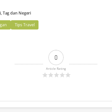
i, Tag dan Negeri
gan
Tips Travel
0
Article Rating