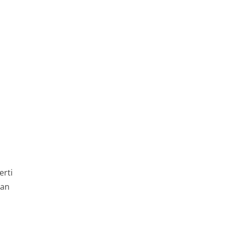
erti
man