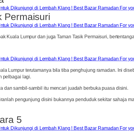
 Permaisuri
Sepak Kuala Lumpur dan juga Taman Tasik Permaisuri, bertenta
R
la Lumpur terutamanya bila tiba penghujung ramadan. Ini disebab
 pelbagai lagi.
 dan sambil-sambil itu mencari juadah berbuka puasa disini.
airanlah pengunjung disini bukannya penduduk sekitar sahaja mal
ara 5