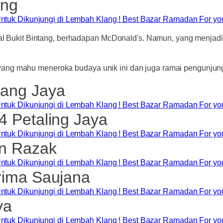
ang
enal Bukit Bintang, berhadapan McDonald's. Namun, yang menjadi
yang mahu meneroka budaya unik ini dan juga ramai pengunjun
ang Jaya
 Petaling Jaya
n Razak
rima Saujana
ya