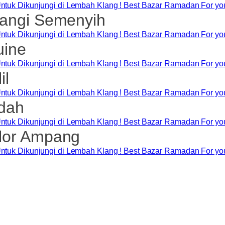
angi Semenyih
uine
il
dah
lor Ampang