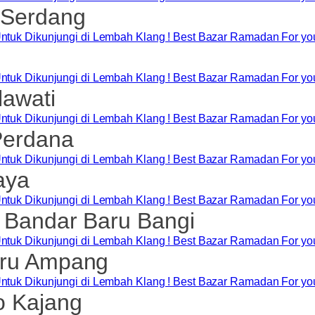
 Serdang
awati
Perdana
aya
 Bandar Baru Bangi
aru Ampang
o Kajang