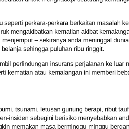
eperti perkara-perkara berkaitan masalah kesiha
ruk mengakibatkan kematian akibat kemalangan
 menjemput – sekiranya anda meninggal dunia d
belanja sehingga puluhan ribu ringgit.
bil perlindungan insurans perjalanan ke luar 
erti kematian atau kemalangan ini memberi beb
bumi, tsunami, letusan gunung berapi, ribut t
siden-insiden sebegini berisiko menyebabkan and
ungkin memakan masa berminggu-minggu bergant