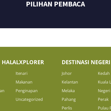
PILIHAN PEMBACA
H HALALXPLORER
DESTINASI NEGERI
Itenari
Johor
Kedah
Makanan
Kelantan
Kuala 
an
Penginapan
Melaka
Negeri
Uncategorized
Pahang
Perak
Perlis
Pulau 