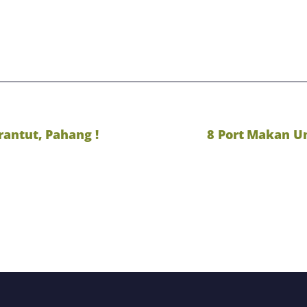
rantut, Pahang !
8 Port Makan U