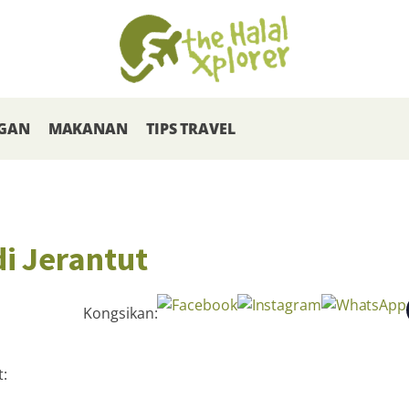
GAN
MAKANAN
TIPS TRAVEL
i Jerantut
Kongsikan:
: