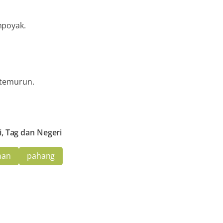
mpoyak.
-temurun.
i, Tag dan Negeri
nan
pahang