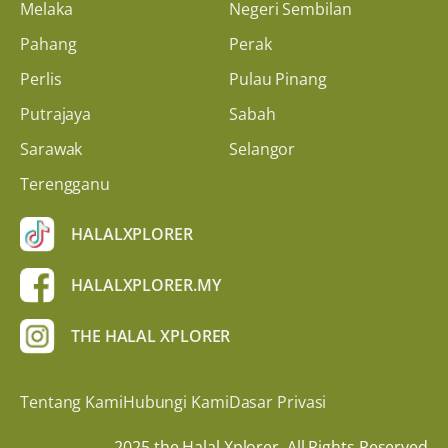
Melaka
Negeri Sembilan
Pahang
Perak
Perlis
Pulau Pinang
Putrajaya
Sabah
Sarawak
Selangor
Terengganu
HALALXPLORER
HALALXPLORER.MY
THE HALAL XPLORER
Tentang Kami
Hubungi Kami
Dasar Privasi
2025 the Halal Xplorer. All Rights Reserved