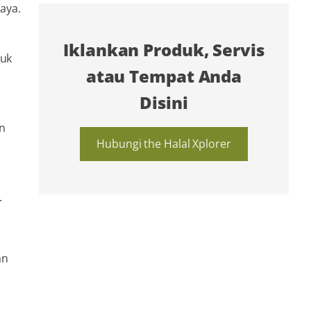
aya.
Iklankan Produk, Servis
tuk
atau Tempat Anda
Disini
an
Hubungi the Halal Xplorer
.
an