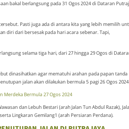
aan bakal berlangsung pada 31 Ogos 2024 di Dataran Putraj
rsebut. Pasti juga ada di antara kita yang lebih memilih un
n diri dari bersesak pada hari acara sebenar. Tapi,
angsung selama tiga hari, dari 27 hingga 29 Ogos di Datar
sebut dinasihatkan agar mematuhi arahan pada papan tanda
nutupan jalan akan dilakukan bermula 5 pagi 26 Ogos 2024
Wawasan dan Lebuh Bestari (arah Jalan Tun Abdul Razak), Jal
B serta Lingkaran Gemilang1 (arah Persiaran Perdana).
 PENUTUPAN JALAN DI PUTRAJAYA