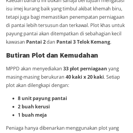
Kaedah baharu ini bukan sahaja bertujuan mengatasi
isu imej kurang baik yang timbul akibat khemah biru,
tetapi juga bagi memastikan penempatan perniagaan
di pantai lebih tersusun dan terkawal. Plot khas untuk
payung pantai akan ditempatkan di sebahagian kecil
kawasan
Pantai 2
dan
Pantai 3 Telok Kemang
.
Butiran Plot dan Kemudahan
MPPD akan menyediakan
33 plot perniagaan
yang
masing-masing berukuran
40 kaki x 20 kaki
. Setiap
plot akan dilengkapi dengan:
8 unit payung pantai
2 buah kerusi
1 buah meja
Peniaga hanya dibenarkan menggunakan plot yang