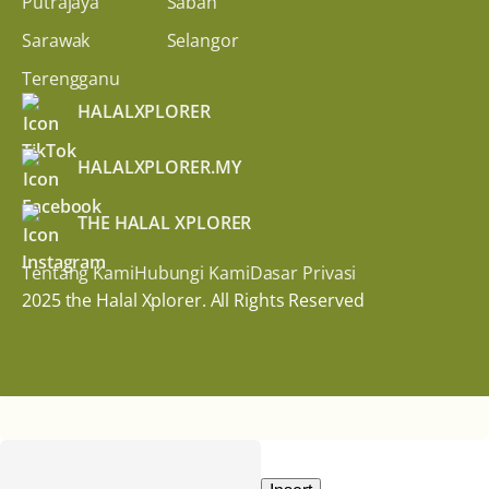
Putrajaya
Sabah
Sarawak
Selangor
Terengganu
HALALXPLORER
HALALXPLORER.MY
THE HALAL XPLORER
Tentang Kami
Hubungi Kami
Dasar Privasi
2025 the Halal Xplorer. All Rights Reserved