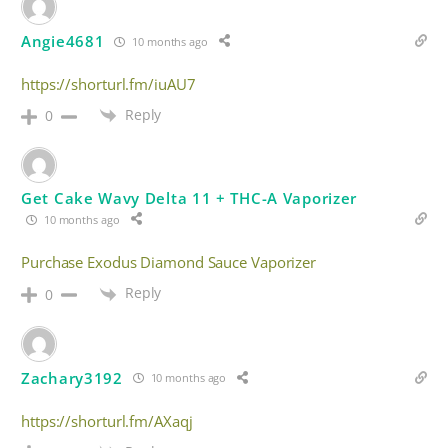
Angie4681
10 months ago
https://shorturl.fm/iuAU7
Reply
0
Get Cake Wavy Delta 11 + THC-A Vaporizer
10 months ago
Purchase Exodus Diamond Sauce Vaporizer
Reply
0
Zachary3192
10 months ago
https://shorturl.fm/AXaqj