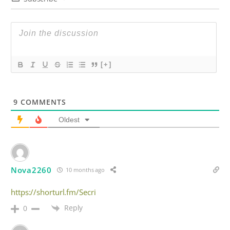
[+]
9
COMMENTS
Oldest
Nova2260
10 months ago
https://shorturl.fm/Secri
Reply
0