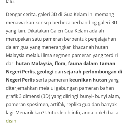
lalu.
2017
Sumber
Dengar cerita, galeri 3D di Gua Kelam ini memang
:
menawarkan konsep berbeza berbanding galeri 3D
Facebook
yang lain. Dikatakan Galeri Gua Kelam adalah
Perlis
aktif
merupakan satu pameran berbentuk penjelajahan
dalam gua yang menerangkan khazanah hutan
Malaysia melalui lima segmen pameran yang terdiri
dari
hutan Malaysia, flora, fauna dalam Taman
Negeri Perlis
,
geologi
dan
sejarah perlombongan di
Negeri Perlis
serta pameran
keunikan hutan
yang
diterjemahkan melalui gabungan pameran bahan
grafik 3 dimensi (3D) yang diiringi bunyi- bunyi alam,
pameran spesimen, artifak, replika gua dan banyak
lagi. Menarik kan? Untuk lebih info, anda boleh baca
disini