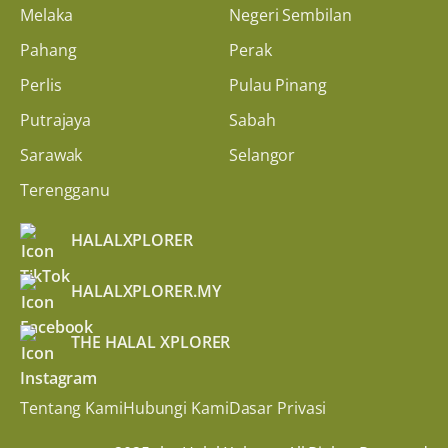
Melaka
Negeri Sembilan
Pahang
Perak
Perlis
Pulau Pinang
Putrajaya
Sabah
Sarawak
Selangor
Terengganu
HALALXPLORER
HALALXPLORER.MY
THE HALAL XPLORER
Tentang Kami
Hubungi Kami
Dasar Privasi