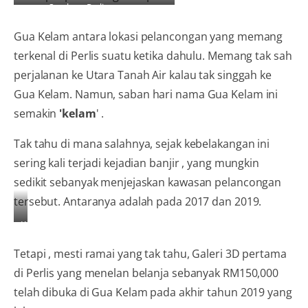
Sumber : Perlis.gov.my
Gua Kelam antara lokasi pelancongan yang memang
terkenal di Perlis suatu ketika dahulu. Memang tak sah
perjalanan ke Utara Tanah Air kalau tak singgah ke
Gua Kelam. Namun, saban hari nama Gua Kelam ini
semakin
'kelam
' .
Tak tahu di mana salahnya, sejak kebelakangan ini
sering kali terjadi kejadian banjir , yang mungkin
sedikit sebanyak menjejaskan kawasan pelancongan
tersebut. Antaranya adalah pada 2017 dan 2019.
Kejadian
banjir
Tetapi , mesti ramai yang tak tahu, Galeri 3D pertama
di
Gua
di Perlis yang menelan belanja sebanyak RM150,000
Kelam
telah dibuka di Gua Kelam pada akhir tahun 2019 yang
,