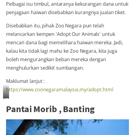
Pelbagai isu timbul, antaranya kekurangan dana untuk
penjagaan haiwan disebabkan kurangnya jualan tiket.
Disebabkan itu, pihak Zoo Negara pun telah
melancarkan kempen 'Adopt Our Animals' untuk
mencari dana bagi memelihara haiwan mereka. Jadi,
kalau kita tidak lagi mahu ke Zoo Negara, kita juga
boleh mengurangkan beban mereka dengan
menghulurkan sedikit sumbangan.
Maklumat lanjut :
https://www.zoonegaramalaysia.my/adopt.html
Sumber
Pantai Morib , Banting
:
Zoo
Negara