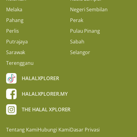
Melaka
Negeri Sembilan
Pahang
Perak
Perlis
Pulau Pinang
Putrajaya
Sabah
Sarawak
Selangor
Terengganu
HALALXPLORER
HALALXPLORER.MY
THE HALAL XPLORER
Tentang Kami
Hubungi Kami
Dasar Privasi