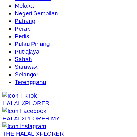
Melaka
Negeri Sembilan
Pahang
Perak
Perlis
Pulau Pinang
Putrajaya
Sabah
Sarawak
Selangor
Terengganu
HALALXPLORER
HALALXPLORER.MY
THE HALAL XPLORER