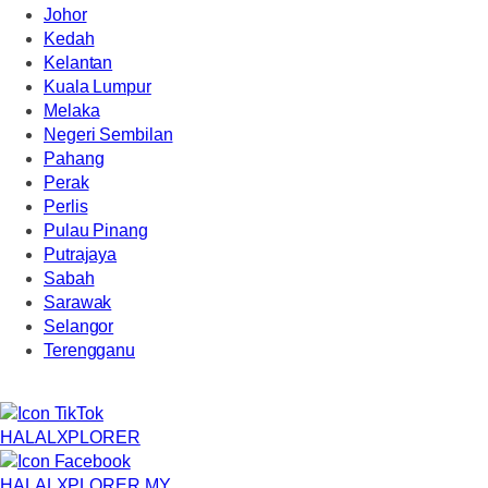
Johor
Kedah
Kelantan
Kuala Lumpur
Melaka
Negeri Sembilan
Pahang
Perak
Perlis
Pulau Pinang
Putrajaya
Sabah
Sarawak
Selangor
Terengganu
HALALXPLORER
HALALXPLORER.MY