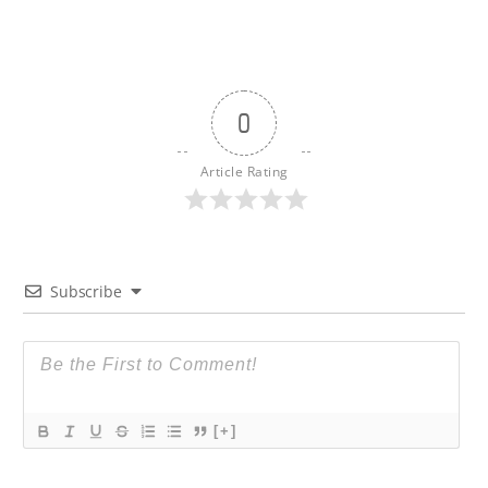
0
Article Rating
Subscribe
[+]