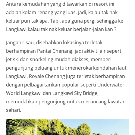
Antara kemudahan yang ditawarkan di resort ini
adalah kolam renang yang luas. Jadi, kalau tak nak
keluar pun tak apa. Tapi, apa guna pergi sehingga ke
Langkawi kalau tak nak keluar berjalan-jalan kan ?
Jangan risau, disebabkan lokasinya terletak
berhampiran Pantai Chenang, jadi aktiviti air seperti
jet ski dan snorkeling mudah diakses, memberi
pengunjung peluang untuk menerokai keindahan laut
Langkawi. Royale Chenang juga terletak berhampiran
dengan pelbagai tarikan popular seperti Underwater
World Langkawi dan Langkawi Sky Bridge,
memudahkan pengunjung untuk merancang lawatan
sehari.