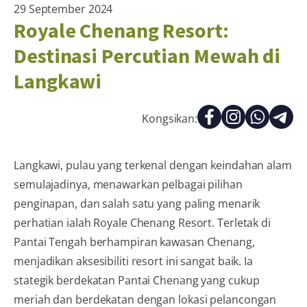
29 September 2024
Royale Chenang Resort:
Destinasi Percutian Mewah di
Langkawi
Kongsikan:
Langkawi, pulau yang terkenal dengan keindahan alam
semulajadinya, menawarkan pelbagai pilihan
penginapan, dan salah satu yang paling menarik
perhatian ialah Royale Chenang Resort. Terletak di
Pantai Tengah berhampiran kawasan Chenang,
menjadikan aksesibiliti resort ini sangat baik. Ia
stategik berdekatan Pantai Chenang yang cukup
meriah dan berdekatan dengan lokasi pelancongan