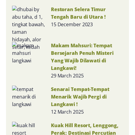
Restoran Selera Timur
Tengah Baru di Utara !
15 December 2023
Makam Mahsuri: Tempat
Bersejarah Penuh Misteri
Yang Wajib Dilawati di
Langkawi!
29 March 2025
Senarai Tempat-Tempat
Menarik Wajib Pergi di
Langkawi !
12 March 2025
Kuak Hill Resort, Lenggong,
Perak: Destinasi Percutian