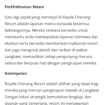
Perkhidmatan Mesra
Satu lagi aspek yang menonjol di Royale Chenang
Resort adalah layanan mesra daripada kesemua
kakitangannya. Mereka sentiasa bersedia untuk
membantu anda mendapatkan layanan istimewa dan
eksklusi serta bersedia memberikan maklumat resort
dan juga mengenai aktiviti dan tarikan di sekitar
Langkawi, memastikan setiap pengunjung merasa
selesa dan berpuas hati dengan penginapan mereka.
Kesimpulan
Royale Chenang Resort adalah pilihan yang tepat bagi
mereka yang mencari penginapan mewah di Langkawi.
Dengan lokasi strategik, kemudahan lengkap, dan
layanan yang cemerlang, resort ini menawarkan