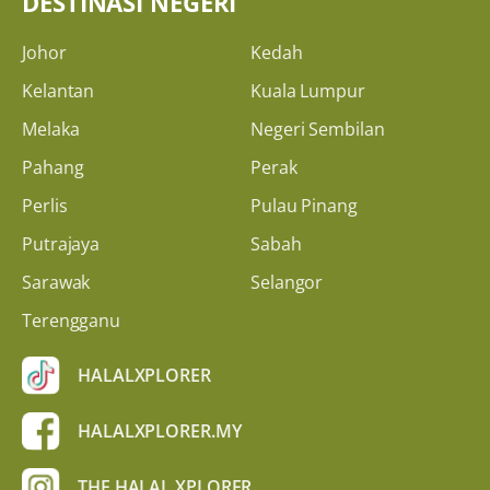
DESTINASI NEGERI
Johor
Kedah
Kelantan
Kuala Lumpur
Melaka
Negeri Sembilan
Pahang
Perak
Perlis
Pulau Pinang
Putrajaya
Sabah
Sarawak
Selangor
Terengganu
HALALXPLORER
HALALXPLORER.MY
THE HALAL XPLORER