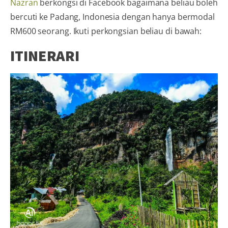
Nazran
berkongsi di Facebook bagaimana beliau boleh
bercuti ke Padang, Indonesia dengan hanya bermodal
RM600 seorang. Ikuti perkongsian beliau di bawah:
ITINERARI