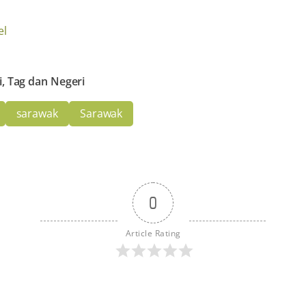
el
i, Tag dan Negeri
sarawak
Sarawak
0
Article Rating