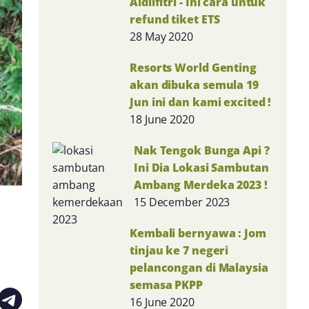
Aidilfitri - Ini cara untuk
refund tiket ETS
28 May 2020
Resorts World Genting
akan dibuka semula 19
Jun ini dan kami excited !
18 June 2020
Nak Tengok Bunga Api ?
Ini Dia Lokasi Sambutan
Ambang Merdeka 2023 !
15 December 2023
Kembali bernyawa : Jom
tinjau ke 7 negeri
pelancongan di Malaysia
semasa PKPP
16 June 2020