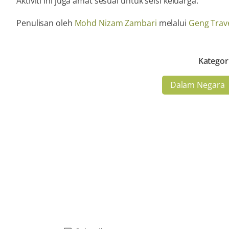
Aktiviti ini juga amat sesuai untuk seisi keluarga.
Penulisan oleh
Mohd Nizam Zambari
melalui
Geng Trav
Kategor
Dalam Negara